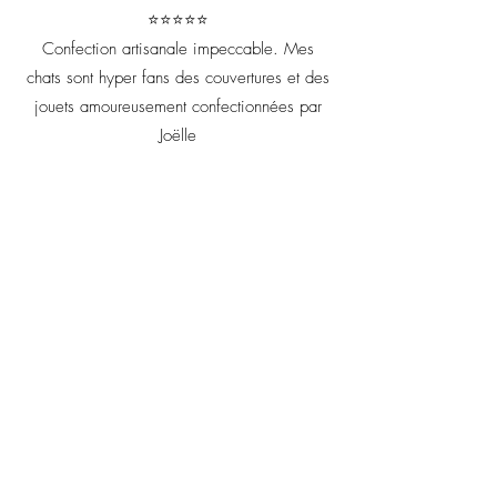
⭐⭐⭐⭐⭐
Confection artisanale impeccable. Mes
chats sont hyper fans des couvertures et des
jouets amoureusement confectionnées par
Joëlle
Votre retour m'est précieux il
me permet d'améliorer chaque
création artisanale !
Prénom