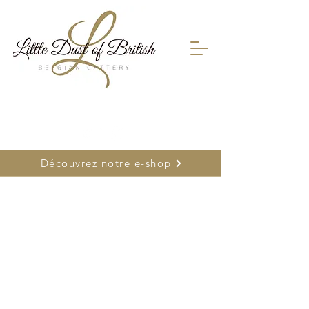
FR
0478 66 75 26
| NL
0477 26 22 17
Découvrez notre e-shop
Désolé, ce produit n'est pas disponible
Rechercher parmi les produits
Mon Compte
Suivi de commande
Favoris
Panier
Cartes-cadeaux
Afficher les prix en :
EUR