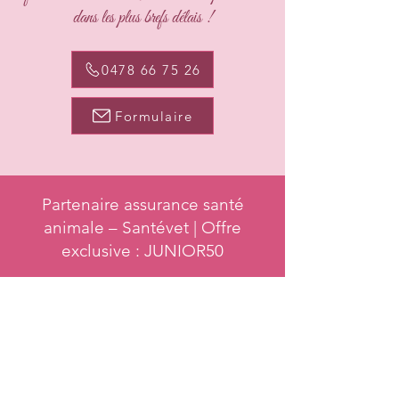
dans les plus brefs délais !
0478 66 75 26
Formulaire
Partenaire assurance santé
animale – Santévet | Offre
exclusive : JUNIOR50
Contact
Tel. FR 0478 66 75 26
Tel. NL
0477 26 22 17