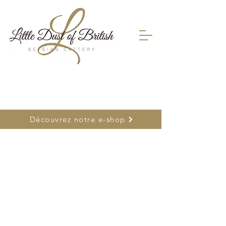
FR
0478 66 75 26
| NL
0477 26 22 17
Découvrez notre e-shop
Boutique
/
Découvrir tous nos produits : cliquez ici
/
Tapis &
gamelle Griffoir ...