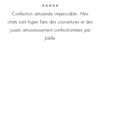
⭐⭐⭐⭐⭐
Confection artisanale impeccable. Mes
chats sont hyper fans des couvertures et des
jouets amoureusement confectionnées par
Joëlle
Votre retour m'est précieux il
me permet d'améliorer chaque
création artisanale !
Prénom