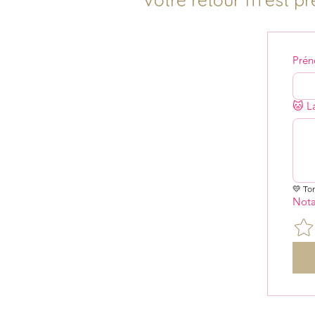
Pré
🐱 L
+5
+4
+3
+2
Flip Lit pour chat gris clair
€40.00
Flip Lit pour chat
En stock : 1 article(s)
💛 To
Ajouter
Nota
Ajouter au Panier
Passer la commande
Détails du produit
Marque:
Flip Lit pour chat gris
Nom de l'article:
Flip Lit pour chat gris
Ce lit pour chat ultra doux allie le meilleur de l'artisanat
chat sur une chaise ou sur le canapé. Le Flip a également 
Principaux avantages
✔ Lit pour chat ultra doux et confortable.
✔ Lavable en machine à 30ºC.
✔ Disponible en quatre couleurs.
✔ Le Flip a un côté froid et un côté chaud ultra doux.