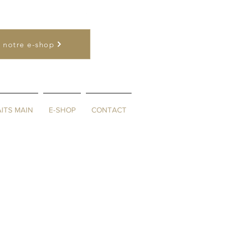
6
| NL
0477 26 22 17
 notre e-shop
ITS MAIN
E-SHOP
CONTACT