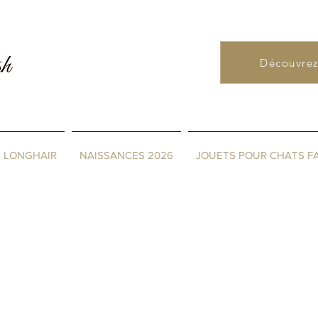
FR
0478 66 75 2
Découvrez
& LONGHAIR
NAISSANCES 2026
JOUETS POUR CHATS FA
& gamelle Griffoir ...