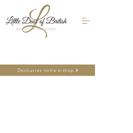
FR
0478 66 75 26
| NL
0477 26 22 17
Découvrez notre e-shop
Boutique
/
Découvrir tous nos produits : cliquez ici
/
Tapis &
gamelle Griffoir ...