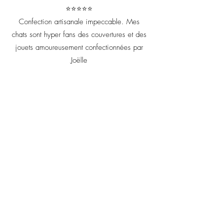
⭐⭐⭐⭐⭐
Confection artisanale impeccable. Mes
chats sont hyper fans des couvertures et des
jouets amoureusement confectionnées par
Joëlle
Votre retour m'est précieux il
me permet d'améliorer chaque
création artisanale !
Prénom