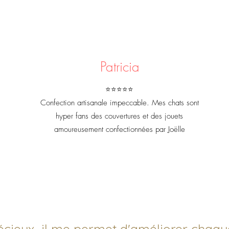
ir après la balle
Patricia
⭐⭐⭐⭐⭐
 et être le premier à laisser un avis.
Confection artisanale impeccable. Mes chats sont
hyper fans des couvertures et des jouets
amoureusement confectionnées par Joëlle
écieux il me permet d'améliorer chaque