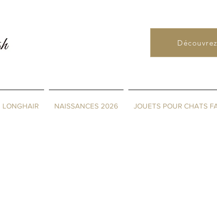
FR
0478 66 75 2
Découvrez
& LONGHAIR
NAISSANCES 2026
JOUETS POUR CHATS FA
& gamelle Griffoir ...