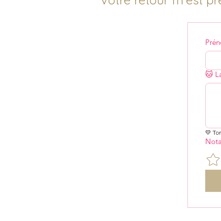
Pré
🐱 L
💛 To
Nota