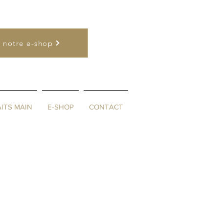
6
| NL
0477 26 22 17
 notre e-shop
ITS MAIN
E-SHOP
CONTACT