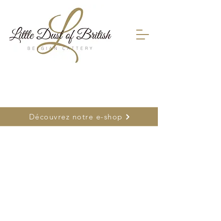
FR
0478 66 75 26
| NL
0477 26 22 17
Découvrez notre e-shop
Désolé, ce produit n'est pas disponible
Rechercher parmi les produits
Mon Compte
Suivi de commande
Favoris
Panier
Cartes-cadeaux
Afficher les prix en :
EUR