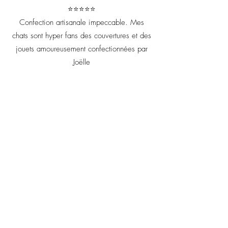
⭐⭐⭐⭐⭐
Confection artisanale impeccable. Mes
chats sont hyper fans des couvertures et des
jouets amoureusement confectionnées par
Joëlle
Votre retour m'est précieux il
me permet d'améliorer chaque
création artisanale !
Prénom