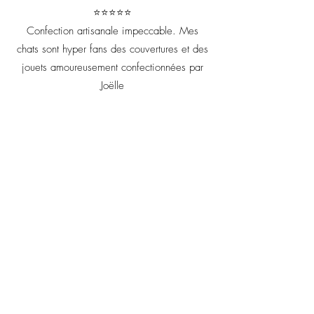
⭐⭐⭐⭐⭐
Confection artisanale impeccable. Mes
chats sont hyper fans des couvertures et des
jouets amoureusement confectionnées par
Joëlle
Votre retour m'est précieux il
me permet d'améliorer chaque
création artisanale !
Prénom