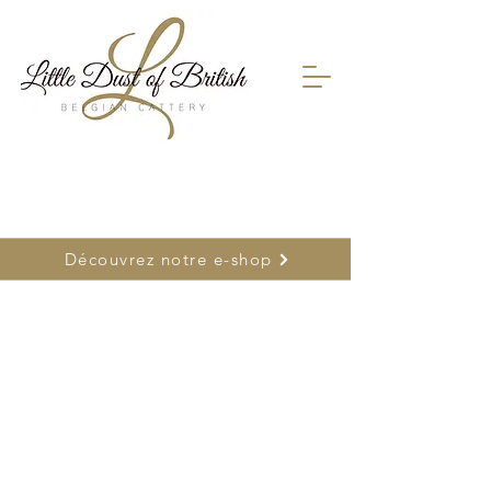
FR
0478 66 75 26
| NL
0477 26 22 17
Découvrez notre e-shop
Désolé, ce produit n'est pas disponible
Rechercher parmi les produits
Mon Compte
Suivi de commande
Favoris
Panier
Cartes-cadeaux
Afficher les prix en :
EUR