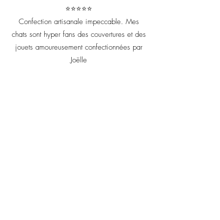
⭐⭐⭐⭐⭐
Confection artisanale impeccable. Mes
chats sont hyper fans des couvertures et des
jouets amoureusement confectionnées par
Joëlle
🐾🍃Sushi Feline Fantasy Édition Catnip menthe🍃
Achat immédiat
🐾🍃Sushi Feline Fantasy Édition Catnip menthe🍃
Jouet pour chat fait à la main rempli de Catnip menthe
biologique
€7.00
Épuisé
Votre retour m'est précieux il
me permet d'améliorer chaque
création artisanale !
Prénom