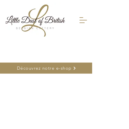
FR
0478 66 75 26
| NL
0477 26 22 17
Découvrez notre e-shop
Boutique
/
Découvrir tous nos produits : cliquez ici
/
Rubik's
Cat et Trieau