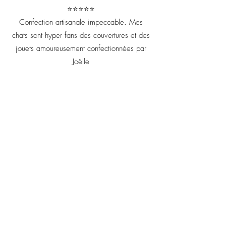
⭐⭐⭐⭐⭐
Confection artisanale impeccable. Mes
chats sont hyper fans des couvertures et des
jouets amoureusement confectionnées par
Joëlle
Votre retour m'est précieux il
me permet d'améliorer chaque
création artisanale !
Prénom