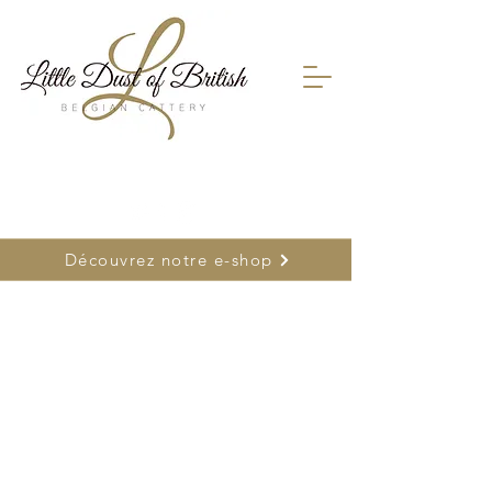
FR
0478 66 75 26
| NL
0477 26 22 17
Découvrez notre e-shop
Boutique
/
Découvrir tous nos produits : cliquez ici
/
Rubik's
Cat et Trieau